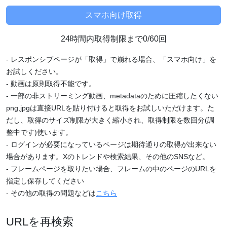
24時間内取得制限まで0/60回
- レスポンシブページが「取得」で崩れる場合、「スマホ向け」を
お試しください。
- 動画は原則取得不能です。
- 一部の非ストリーミング動画、metadataのために圧縮したくない
png,jpgは直接URLを貼り付けると取得をお試しいただけます。た
だし、取得のサイズ制限が大きく縮小され、取得制限を数回分(調
整中です)使います。
- ログインが必要になっているページは期待通りの取得が出来ない
場合があります。Xのトレンドや検索結果、その他のSNSなど。
- フレームページを取りたい場合、フレームの中のページのURLを
指定し保存してください
- その他の取得の問題などは
こちら
URLを再検索