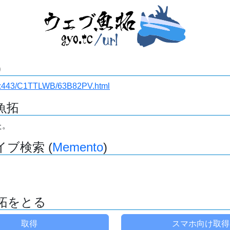
)
i.ru:443/C1TTLWB/63B82PV.html
魚拓
た。
ブ検索 (
Memento
)
拓をとる