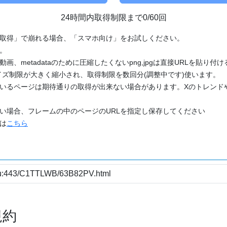
24時間内取得制限まで0/60回
「取得」で崩れる場合、「スマホ向け」をお試しください。
す。
動画、metadataのために圧縮したくないpng,jpgは直接URLを貼り
ズ制限が大きく縮小され、取得制限を数回分(調整中です)使います。
ているページは期待通りの取得が出来ない場合があります。Xのトレンド
たい場合、フレームの中のページのURLを指定し保存してください
どは
こちら
規約