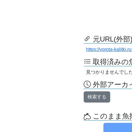
元URL(外部
https://vorota-kalitk
取得済みの
見つかりませんでし
外部アーカイ
検索する
このまま魚