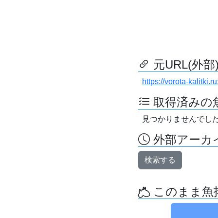
元URL(外部
https://vorota-kalitk
取得済みの
見つかりませんでし
外部アーカイ
検索する
このまま魚