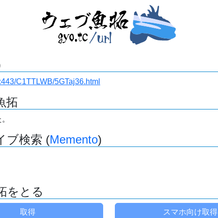
)
i.ru:443/C1TTLWB/5GTaj36.html
魚拓
た。
ブ検索 (
Memento
)
拓をとる