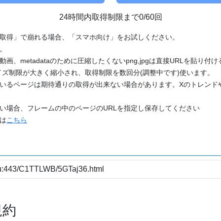
24時間内取得制限まで0/60回
「取得」で崩れる場合、「スマホ向け」をお試しください。
す。
動画、metadataのために圧縮したくないpng,jpgは直接URLを貼り
ズ制限が大きく縮小され、取得制限を数回分(調整中です)使います。
ているページは期待通りの取得が出来ない場合があります。Xのトレンド
たい場合、フレームの中のページのURLを指定し保存してください
どは
こちら
規約