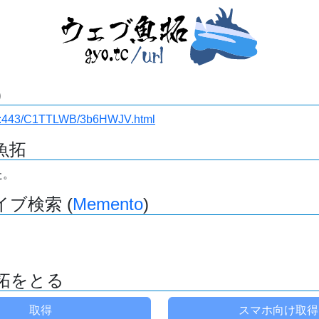
)
ki.ru:443/C1TTLWB/3b6HWJV.html
魚拓
た。
ブ検索 (
Memento
)
拓をとる