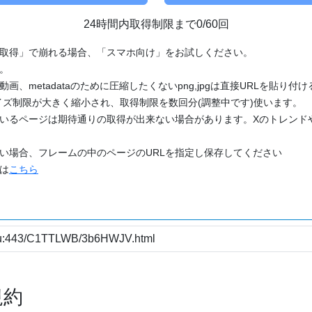
24時間内取得制限まで0/60回
「取得」で崩れる場合、「スマホ向け」をお試しください。
す。
動画、metadataのために圧縮したくないpng,jpgは直接URLを貼り
ズ制限が大きく縮小され、取得制限を数回分(調整中です)使います。
ているページは期待通りの取得が出来ない場合があります。Xのトレンド
たい場合、フレームの中のページのURLを指定し保存してください
どは
こちら
規約