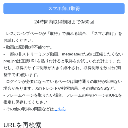
24時間内取得制限まで0/60回
- レスポンシブページが「取得」で崩れる場合、「スマホ向け」を
お試しください。
- 動画は原則取得不能です。
- 一部の非ストリーミング動画、metadataのために圧縮したくない
png,jpgは直接URLを貼り付けると取得をお試しいただけます。た
だし、取得のサイズ制限が大きく縮小され、取得制限を数回分(調
整中です)使います。
- ログインが必要になっているページは期待通りの取得が出来ない
場合があります。Xのトレンドや検索結果、その他のSNSなど。
- フレームページを取りたい場合、フレームの中のページのURLを
指定し保存してください
- その他の取得の問題などは
こちら
URLを再検索