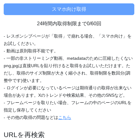
24時間内取得制限まで0/60回
- レスポンシブページが「取得」で崩れる場合、「スマホ向け」を
お試しください。
- 動画は原則取得不能です。
- 一部の非ストリーミング動画、metadataのために圧縮したくない
png,jpgは直接URLを貼り付けると取得をお試しいただけます。た
だし、取得のサイズ制限が大きく縮小され、取得制限を数回分(調
整中です)使います。
- ログインが必要になっているページは期待通りの取得が出来ない
場合があります。Xのトレンドや検索結果、その他のSNSなど。
- フレームページを取りたい場合、フレームの中のページのURLを
指定し保存してください
- その他の取得の問題などは
こちら
URLを再検索