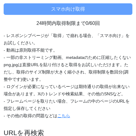
24時間内取得制限まで0/60回
- レスポンシブページが「取得」で崩れる場合、「スマホ向け」を
お試しください。
- 動画は原則取得不能です。
- 一部の非ストリーミング動画、metadataのために圧縮したくない
png,jpgは直接URLを貼り付けると取得をお試しいただけます。た
だし、取得のサイズ制限が大きく縮小され、取得制限を数回分(調
整中です)使います。
- ログインが必要になっているページは期待通りの取得が出来ない
場合があります。Xのトレンドや検索結果、その他のSNSなど。
- フレームページを取りたい場合、フレームの中のページのURLを
指定し保存してください
- その他の取得の問題などは
こちら
URLを再検索