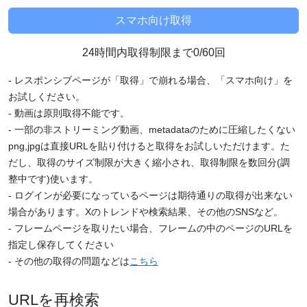
24時間内取得制限まで0/60回
- レスポンシブページが「取得」で崩れる場合、「スマホ向け」を
お試しください。
- 動画は原則取得不能です。
- 一部の非ストリーミング動画、metadataのために圧縮したくない
png,jpgは直接URLを貼り付けると取得をお試しいただけます。た
だし、取得のサイズ制限が大きく縮小され、取得制限を数回分(調
整中です)使います。
- ログインが必要になっているページは期待通りの取得が出来ない
場合があります。Xのトレンドや検索結果、その他のSNSなど。
- フレームページを取りたい場合、フレームの中のページのURLを
指定し保存してください
- その他の取得の問題などは
こちら
URLを再検索