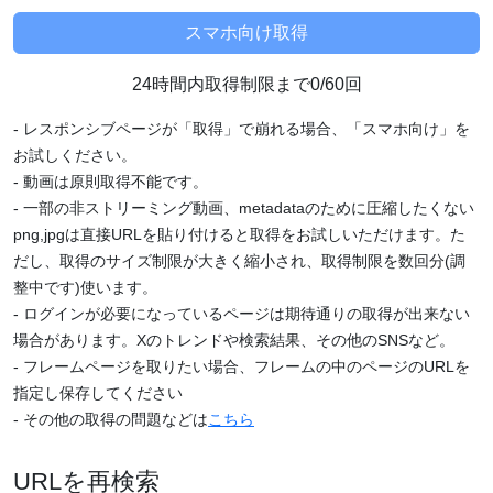
24時間内取得制限まで0/60回
- レスポンシブページが「取得」で崩れる場合、「スマホ向け」を
お試しください。
- 動画は原則取得不能です。
- 一部の非ストリーミング動画、metadataのために圧縮したくない
png,jpgは直接URLを貼り付けると取得をお試しいただけます。た
だし、取得のサイズ制限が大きく縮小され、取得制限を数回分(調
整中です)使います。
- ログインが必要になっているページは期待通りの取得が出来ない
場合があります。Xのトレンドや検索結果、その他のSNSなど。
- フレームページを取りたい場合、フレームの中のページのURLを
指定し保存してください
- その他の取得の問題などは
こちら
URLを再検索