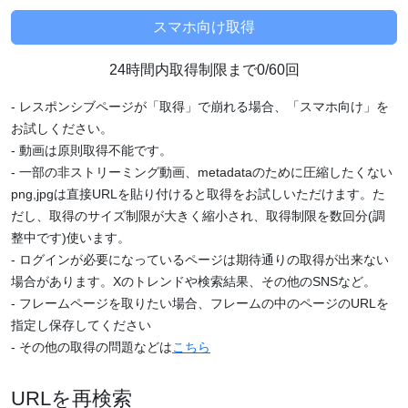
24時間内取得制限まで0/60回
- レスポンシブページが「取得」で崩れる場合、「スマホ向け」を
お試しください。
- 動画は原則取得不能です。
- 一部の非ストリーミング動画、metadataのために圧縮したくない
png,jpgは直接URLを貼り付けると取得をお試しいただけます。た
だし、取得のサイズ制限が大きく縮小され、取得制限を数回分(調
整中です)使います。
- ログインが必要になっているページは期待通りの取得が出来ない
場合があります。Xのトレンドや検索結果、その他のSNSなど。
- フレームページを取りたい場合、フレームの中のページのURLを
指定し保存してください
- その他の取得の問題などは
こちら
URLを再検索