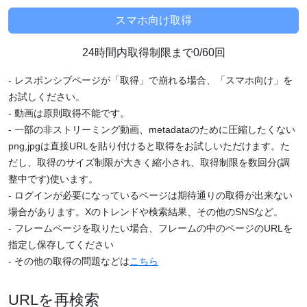
24時間内取得制限まで0/60回
- レスポンシブページが「取得」で崩れる場合、「スマホ向け」を
お試しください。
- 動画は原則取得不能です。
- 一部の非ストリーミング動画、metadataのために圧縮したくない
png,jpgは直接URLを貼り付けると取得をお試しいただけます。た
だし、取得のサイズ制限が大きく縮小され、取得制限を数回分(調
整中です)使います。
- ログインが必要になっているページは期待通りの取得が出来ない
場合があります。Xのトレンドや検索結果、その他のSNSなど。
- フレームページを取りたい場合、フレームの中のページのURLを
指定し保存してください
- その他の取得の問題などは
こちら
URLを再検索