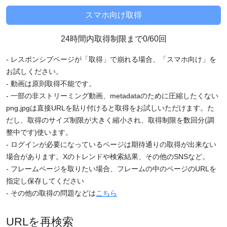
24時間内取得制限まで0/60回
- レスポンシブページが「取得」で崩れる場合、「スマホ向け」を
お試しください。
- 動画は原則取得不能です。
- 一部の非ストリーミング動画、metadataのために圧縮したくない
png,jpgは直接URLを貼り付けると取得をお試しいただけます。た
だし、取得のサイズ制限が大きく縮小され、取得制限を数回分(調
整中です)使います。
- ログインが必要になっているページは期待通りの取得が出来ない
場合があります。Xのトレンドや検索結果、その他のSNSなど。
- フレームページを取りたい場合、フレームの中のページのURLを
指定し保存してください
- その他の取得の問題などは
こちら
URLを再検索