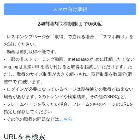
24時間内取得制限まで0/60回
- レスポンシブページが「取得」で崩れる場合、「スマホ向け」を
お試しください。
- 動画は原則取得不能です。
- 一部の非ストリーミング動画、metadataのために圧縮したくない
png,jpgは直接URLを貼り付けると取得をお試しいただけます。た
だし、取得のサイズ制限が大きく縮小され、取得制限を数回分(調
整中です)使います。
- ログインが必要になっているページは期待通りの取得が出来ない
場合があります。Xのトレンドや検索結果、その他のSNSなど。
- フレームページを取りたい場合、フレームの中のページのURLを
指定し保存してください
- その他の取得の問題などは
こちら
URLを再検索