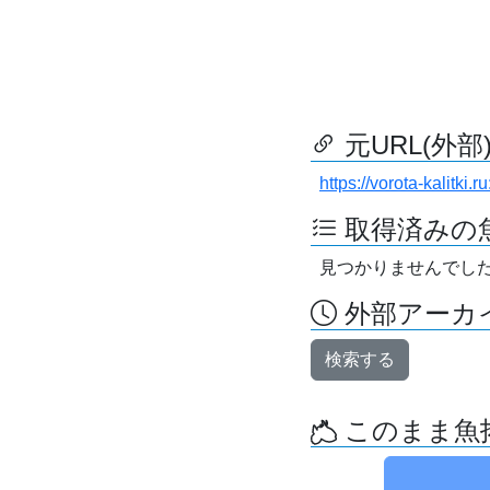
元URL(外部
https://vorota-kalitk
取得済みの
見つかりませんでし
外部アーカイ
検索する
このまま魚