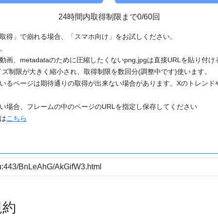
24時間内取得制限まで0/60回
「取得」で崩れる場合、「スマホ向け」をお試しください。
す。
動画、metadataのために圧縮したくないpng,jpgは直接URLを貼り
ズ制限が大きく縮小され、取得制限を数回分(調整中です)使います。
ているページは期待通りの取得が出来ない場合があります。Xのトレンド
たい場合、フレームの中のページのURLを指定し保存してください
どは
こちら
規約