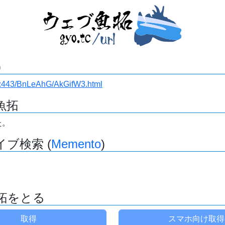
)
i.ru:443/BnLeAhG/AkGifW3.html
魚拓
た。
ブ検索 (
Memento
)
拓をとる