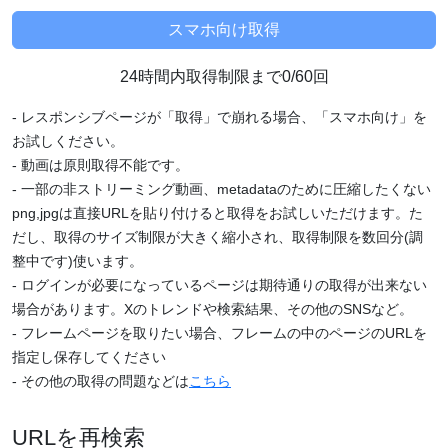
24時間内取得制限まで0/60回
- レスポンシブページが「取得」で崩れる場合、「スマホ向け」を
お試しください。
- 動画は原則取得不能です。
- 一部の非ストリーミング動画、metadataのために圧縮したくない
png,jpgは直接URLを貼り付けると取得をお試しいただけます。た
だし、取得のサイズ制限が大きく縮小され、取得制限を数回分(調
整中です)使います。
- ログインが必要になっているページは期待通りの取得が出来ない
場合があります。Xのトレンドや検索結果、その他のSNSなど。
- フレームページを取りたい場合、フレームの中のページのURLを
指定し保存してください
- その他の取得の問題などは
こちら
URLを再検索