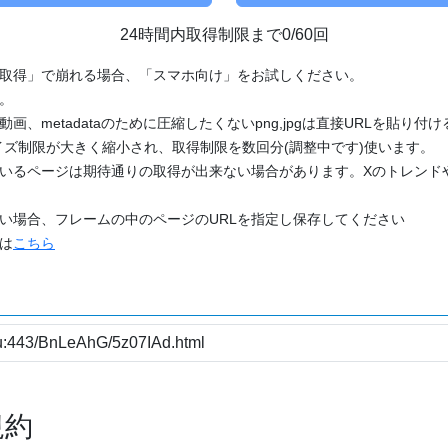
24時間内取得制限まで0/60回
「取得」で崩れる場合、「スマホ向け」をお試しください。
す。
動画、metadataのために圧縮したくないpng,jpgは直接URLを貼り
ズ制限が大きく縮小され、取得制限を数回分(調整中です)使います。
ているページは期待通りの取得が出来ない場合があります。Xのトレンド
たい場合、フレームの中のページのURLを指定し保存してください
どは
こちら
規約