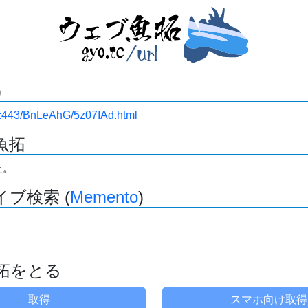
)
i.ru:443/BnLeAhG/5z07IAd.html
魚拓
た。
ブ検索 (
Memento
)
拓をとる