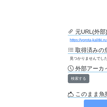
元URL(外部
https://vorota-kalitk
取得済みの
見つかりませんでし
外部アーカイ
検索する
このまま魚