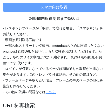
24時間内取得制限まで0/60回
- レスポンシブページが「取得」で崩れる場合、「スマホ向け」を
お試しください。
- 動画は原則取得不能です。
- 一部の非ストリーミング動画、metadataのために圧縮したくない
png,jpgは直接URLを貼り付けると取得をお試しいただけます。た
だし、取得のサイズ制限が大きく縮小され、取得制限を数回分(調
整中です)使います。
- ログインが必要になっているページは期待通りの取得が出来ない
場合があります。Xのトレンドや検索結果、その他のSNSなど。
- フレームページを取りたい場合、フレームの中のページのURLを
指定し保存してください
- その他の取得の問題などは
こちら
URLを再検索