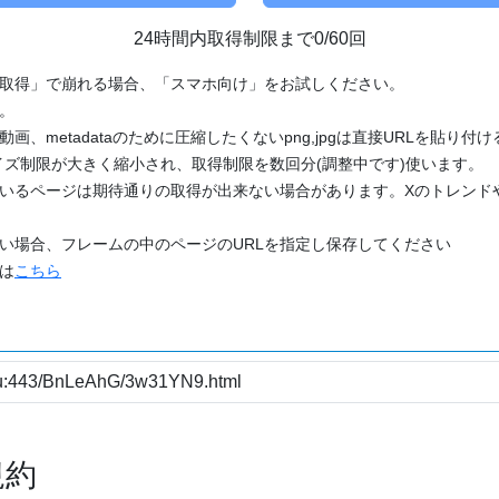
24時間内取得制限まで0/60回
「取得」で崩れる場合、「スマホ向け」をお試しください。
す。
動画、metadataのために圧縮したくないpng,jpgは直接URLを貼り
ズ制限が大きく縮小され、取得制限を数回分(調整中です)使います。
ているページは期待通りの取得が出来ない場合があります。Xのトレンド
たい場合、フレームの中のページのURLを指定し保存してください
どは
こちら
規約