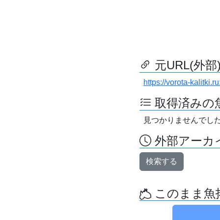
元URL(外部
https://vorota-kalitk
取得済みの
見つかりませんでし
外部アーカイ
検索する
このまま魚