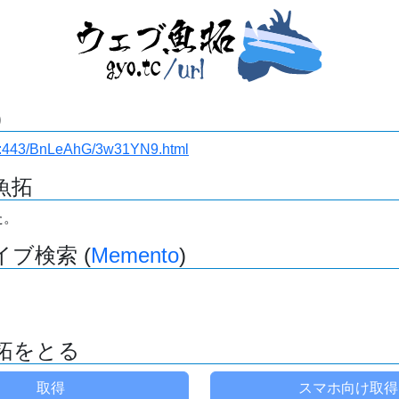
)
i.ru:443/BnLeAhG/3w31YN9.html
魚拓
た。
ブ検索 (
Memento
)
拓をとる