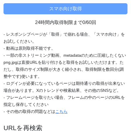
24時間内取得制限まで0/60回
- レスポンシブページが「取得」で崩れる場合、「スマホ向け」を
お試しください。
- 動画は原則取得不能です。
- 一部の非ストリーミング動画、metadataのために圧縮したくない
png,jpgは直接URLを貼り付けると取得をお試しいただけます。た
だし、取得のサイズ制限が大きく縮小され、取得制限を数回分(調
整中です)使います。
- ログインが必要になっているページは期待通りの取得が出来ない
場合があります。Xのトレンドや検索結果、その他のSNSなど。
- フレームページを取りたい場合、フレームの中のページのURLを
指定し保存してください
- その他の取得の問題などは
こちら
URLを再検索