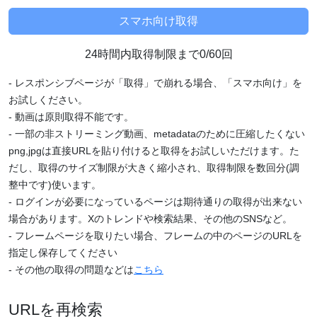
24時間内取得制限まで0/60回
- レスポンシブページが「取得」で崩れる場合、「スマホ向け」を
お試しください。
- 動画は原則取得不能です。
- 一部の非ストリーミング動画、metadataのために圧縮したくない
png,jpgは直接URLを貼り付けると取得をお試しいただけます。た
だし、取得のサイズ制限が大きく縮小され、取得制限を数回分(調
整中です)使います。
- ログインが必要になっているページは期待通りの取得が出来ない
場合があります。Xのトレンドや検索結果、その他のSNSなど。
- フレームページを取りたい場合、フレームの中のページのURLを
指定し保存してください
- その他の取得の問題などは
こちら
URLを再検索