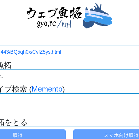
)
.ru:443/BQ5qh0x/CvfZ5ys.html
魚拓
た。
ブ検索 (
Memento
)
拓をとる