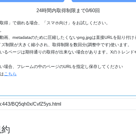
24時間内取得制限まで0/60回
「取得」で崩れる場合、「スマホ向け」をお試しください。
す。
動画、metadataのために圧縮したくないpng,jpgは直接URLを貼り
ズ制限が大きく縮小され、取得制限を数回分(調整中です)使います。
ているページは期待通りの取得が出来ない場合があります。Xのトレンド
たい場合、フレームの中のページのURLを指定し保存してください
どは
こちら
規約