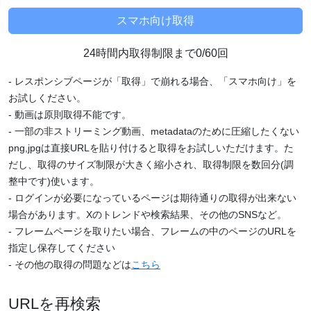
24時間内取得制限まで0/60回
- レスポンシブページが「取得」で崩れる場合、「スマホ向け」を
お試しください。
- 動画は原則取得不能です。
- 一部の非ストリーミング動画、metadataのために圧縮したくない
png,jpgは直接URLを貼り付けると取得をお試しいただけます。た
だし、取得のサイズ制限が大きく縮小され、取得制限を数回分(調
整中です)使います。
- ログインが必要になっているページは期待通りの取得が出来ない
場合があります。Xのトレンドや検索結果、その他のSNSなど。
- フレームページを取りたい場合、フレームの中のページのURLを
指定し保存してください
- その他の取得の問題などは
こちら
URLを再検索