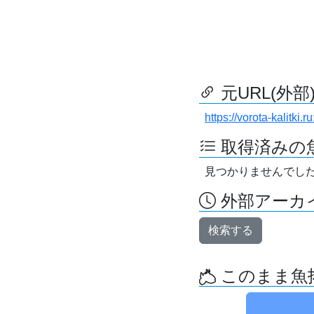
元URL(外部
https://vorota-kalitk
取得済みの
見つかりませんでし
外部アーカイ
検索する
このまま魚