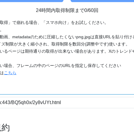
24時間内取得制限まで0/60回
「取得」で崩れる場合、「スマホ向け」をお試しください。
す。
動画、metadataのために圧縮したくないpng,jpgは直接URLを貼り
ズ制限が大きく縮小され、取得制限を数回分(調整中です)使います。
ているページは期待通りの取得が出来ない場合があります。Xのトレンド
たい場合、フレームの中のページのURLを指定し保存してください
どは
こちら
規約