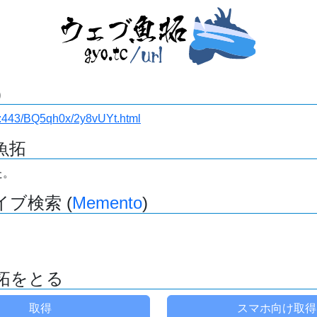
)
i.ru:443/BQ5qh0x/2y8vUYt.html
魚拓
た。
ブ検索 (
Memento
)
拓をとる