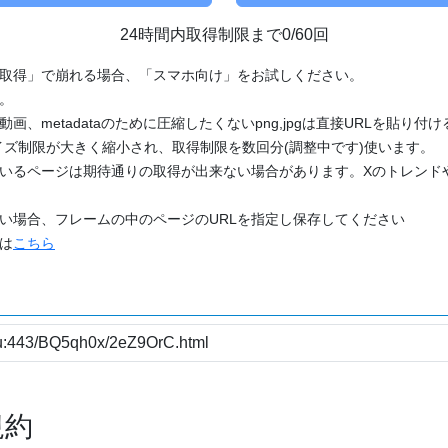
24時間内取得制限まで0/60回
「取得」で崩れる場合、「スマホ向け」をお試しください。
す。
動画、metadataのために圧縮したくないpng,jpgは直接URLを貼り
ズ制限が大きく縮小され、取得制限を数回分(調整中です)使います。
ているページは期待通りの取得が出来ない場合があります。Xのトレンド
たい場合、フレームの中のページのURLを指定し保存してください
どは
こちら
規約