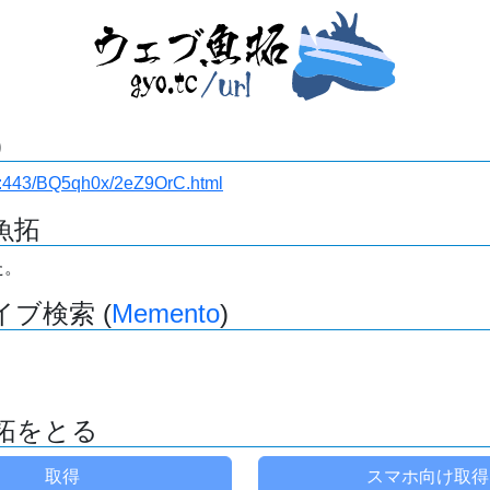
)
i.ru:443/BQ5qh0x/2eZ9OrC.html
魚拓
た。
ブ検索 (
Memento
)
拓をとる