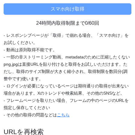
24時間内取得制限まで0/60回
- レスポンシブページが「取得」で崩れる場合、「スマホ向け」を
お試しください。
- 動画は原則取得不能です。
- 一部の非ストリーミング動画、metadataのために圧縮したくない
png,jpgは直接URLを貼り付けると取得をお試しいただけます。た
だし、取得のサイズ制限が大きく縮小され、取得制限を数回分(調
整中です)使います。
- ログインが必要になっているページは期待通りの取得が出来ない
場合があります。Xのトレンドや検索結果、その他のSNSなど。
- フレームページを取りたい場合、フレームの中のページのURLを
指定し保存してください
- その他の取得の問題などは
こちら
URLを再検索