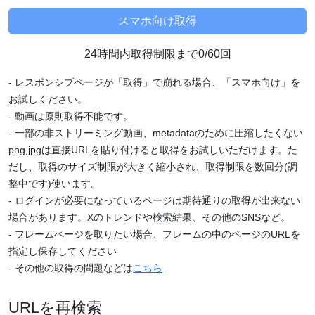
24時間内取得制限まで0/60回
- レスポンシブページが「取得」で崩れる場合、「スマホ向け」を
お試しください。
- 動画は原則取得不能です。
- 一部の非ストリーミング動画、metadataのために圧縮したくない
png,jpgは直接URLを貼り付けると取得をお試しいただけます。た
だし、取得のサイズ制限が大きく縮小され、取得制限を数回分(調
整中です)使います。
- ログインが必要になっているページは期待通りの取得が出来ない
場合があります。Xのトレンドや検索結果、その他のSNSなど。
- フレームページを取りたい場合、フレームの中のページのURLを
指定し保存してください
- その他の取得の問題などは
こちら
URLを再検索