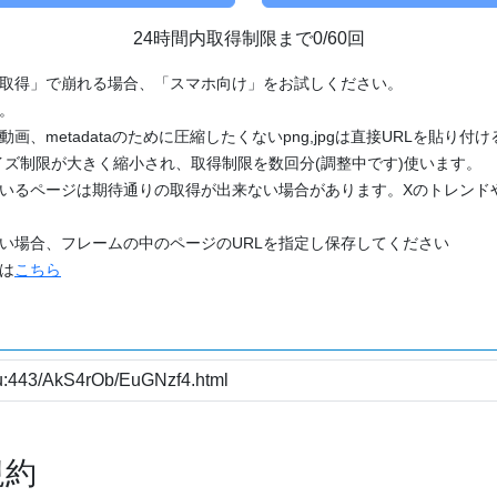
24時間内取得制限まで0/60回
「取得」で崩れる場合、「スマホ向け」をお試しください。
す。
動画、metadataのために圧縮したくないpng,jpgは直接URLを貼り
ズ制限が大きく縮小され、取得制限を数回分(調整中です)使います。
ているページは期待通りの取得が出来ない場合があります。Xのトレンド
たい場合、フレームの中のページのURLを指定し保存してください
どは
こちら
規約