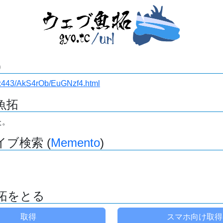
)
i.ru:443/AkS4rOb/EuGNzf4.html
魚拓
た。
ブ検索 (
Memento
)
拓をとる