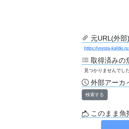
元URL(外部
https://vorota-kalitk
取得済みの
見つかりませんでし
外部アーカイ
検索する
このまま魚