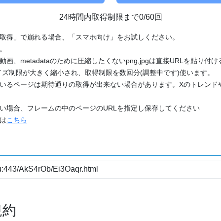
24時間内取得制限まで0/60回
「取得」で崩れる場合、「スマホ向け」をお試しください。
す。
動画、metadataのために圧縮したくないpng,jpgは直接URLを貼り
ズ制限が大きく縮小され、取得制限を数回分(調整中です)使います。
ているページは期待通りの取得が出来ない場合があります。Xのトレンド
たい場合、フレームの中のページのURLを指定し保存してください
どは
こちら
規約