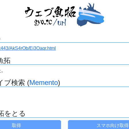
)
.ru:443/AkS4rOb/Ei3Oaqr.html
魚拓
た。
ブ検索 (
Memento
)
拓をとる