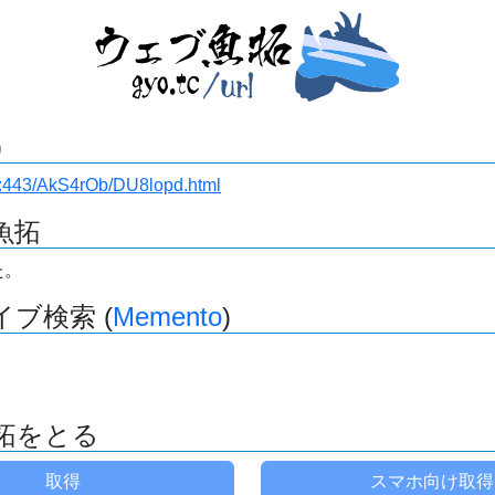
)
i.ru:443/AkS4rOb/DU8lopd.html
魚拓
た。
ブ検索 (
Memento
)
拓をとる