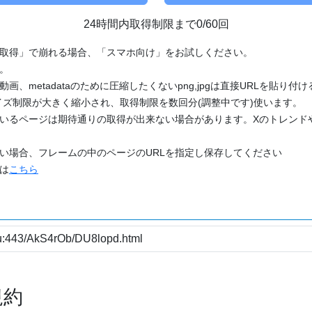
24時間内取得制限まで0/60回
「取得」で崩れる場合、「スマホ向け」をお試しください。
す。
動画、metadataのために圧縮したくないpng,jpgは直接URLを貼り
ズ制限が大きく縮小され、取得制限を数回分(調整中です)使います。
ているページは期待通りの取得が出来ない場合があります。Xのトレンド
たい場合、フレームの中のページのURLを指定し保存してください
どは
こちら
規約