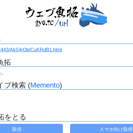
)
i.ru:443/AkS4rOb/CuKRdB1.html
魚拓
た。
ブ検索 (
Memento
)
拓をとる