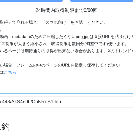
24時間内取得制限まで0/60回
「取得」で崩れる場合、「スマホ向け」をお試しください。
す。
動画、metadataのために圧縮したくないpng,jpgは直接URLを貼り
ズ制限が大きく縮小され、取得制限を数回分(調整中です)使います。
ているページは期待通りの取得が出来ない場合があります。Xのトレンド
たい場合、フレームの中のページのURLを指定し保存してください
どは
こちら
規約