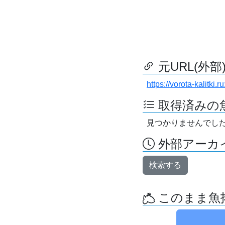
元URL(外部
https://vorota-kalitk
取得済みの
見つかりませんでし
外部アーカイ
検索する
このまま魚