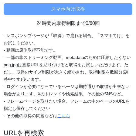
24時間内取得制限まで0/60回
- レスポンシブページが「取得」で崩れる場合、「スマホ向け」を
お試しください。
- 動画は原則取得不能です。
- 一部の非ストリーミング動画、metadataのために圧縮したくない
png,jpgは直接URLを貼り付けると取得をお試しいただけます。た
だし、取得のサイズ制限が大きく縮小され、取得制限を数回分(調
整中です)使います。
- ログインが必要になっているページは期待通りの取得が出来ない
場合があります。Xのトレンドや検索結果、その他のSNSなど。
- フレームページを取りたい場合、フレームの中のページのURLを
指定し保存してください
- その他の取得の問題などは
こちら
URLを再検索