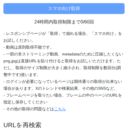
24時間内取得制限まで0/60回
- レスポンシブページが「取得」で崩れる場合、「スマホ向け」を
お試しください。
- 動画は原則取得不能です。
- 一部の非ストリーミング動画、metadataのために圧縮したくない
png,jpgは直接URLを貼り付けると取得をお試しいただけます。た
だし、取得のサイズ制限が大きく縮小され、取得制限を数回分(調
整中です)使います。
- ログインが必要になっているページは期待通りの取得が出来ない
場合があります。Xのトレンドや検索結果、その他のSNSなど。
- フレームページを取りたい場合、フレームの中のページのURLを
指定し保存してください
- その他の取得の問題などは
こちら
URLを再検索