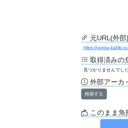
元URL(外部
https://vorota-kalitk
取得済みの
見つかりませんでし
外部アーカイ
検索する
このまま魚