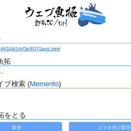
)
i.ru:443/AkS4rOb/4GTSwzc.html
魚拓
た。
ブ検索 (
Memento
)
拓をとる