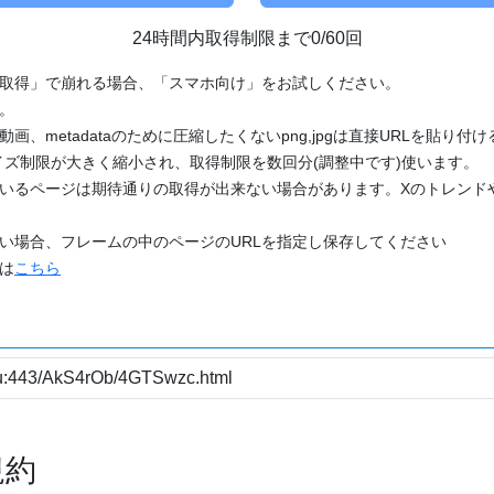
24時間内取得制限まで0/60回
「取得」で崩れる場合、「スマホ向け」をお試しください。
す。
動画、metadataのために圧縮したくないpng,jpgは直接URLを貼り
ズ制限が大きく縮小され、取得制限を数回分(調整中です)使います。
ているページは期待通りの取得が出来ない場合があります。Xのトレンド
たい場合、フレームの中のページのURLを指定し保存してください
どは
こちら
規約