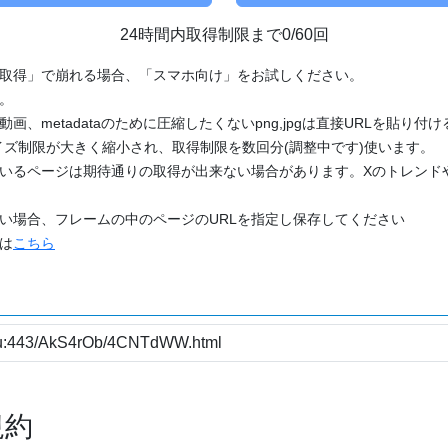
24時間内取得制限まで0/60回
「取得」で崩れる場合、「スマホ向け」をお試しください。
す。
動画、metadataのために圧縮したくないpng,jpgは直接URLを貼り
ズ制限が大きく縮小され、取得制限を数回分(調整中です)使います。
ているページは期待通りの取得が出来ない場合があります。Xのトレンド
たい場合、フレームの中のページのURLを指定し保存してください
どは
こちら
規約