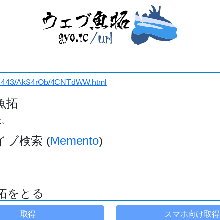
)
ki.ru:443/AkS4rOb/4CNTdWW.html
魚拓
た。
ブ検索 (
Memento
)
拓をとる