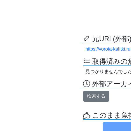
元URL(外部
https://vorota-kalitk
取得済みの
見つかりませんでし
外部アーカイ
検索する
このまま魚