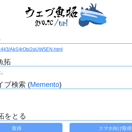
)
i.ru:443/AkS4rOb/2qUW5EN.html
魚拓
た。
ブ検索 (
Memento
)
拓をとる