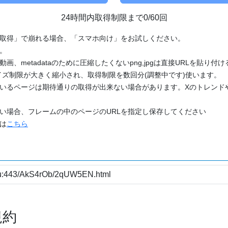
24時間内取得制限まで0/60回
「取得」で崩れる場合、「スマホ向け」をお試しください。
す。
動画、metadataのために圧縮したくないpng,jpgは直接URLを貼り
ズ制限が大きく縮小され、取得制限を数回分(調整中です)使います。
ているページは期待通りの取得が出来ない場合があります。Xのトレンド
たい場合、フレームの中のページのURLを指定し保存してください
どは
こちら
規約