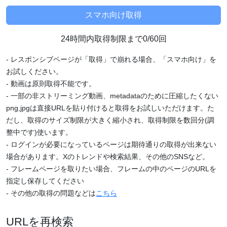
24時間内取得制限まで0/60回
- レスポンシブページが「取得」で崩れる場合、「スマホ向け」を
お試しください。
- 動画は原則取得不能です。
- 一部の非ストリーミング動画、metadataのために圧縮したくない
png,jpgは直接URLを貼り付けると取得をお試しいただけます。た
だし、取得のサイズ制限が大きく縮小され、取得制限を数回分(調
整中です)使います。
- ログインが必要になっているページは期待通りの取得が出来ない
場合があります。Xのトレンドや検索結果、その他のSNSなど。
- フレームページを取りたい場合、フレームの中のページのURLを
指定し保存してください
- その他の取得の問題などは
こちら
URLを再検索