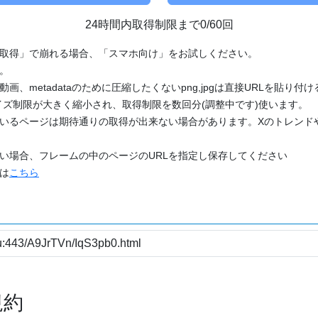
24時間内取得制限まで0/60回
「取得」で崩れる場合、「スマホ向け」をお試しください。
す。
動画、metadataのために圧縮したくないpng,jpgは直接URLを貼り
ズ制限が大きく縮小され、取得制限を数回分(調整中です)使います。
ているページは期待通りの取得が出来ない場合があります。Xのトレンド
たい場合、フレームの中のページのURLを指定し保存してください
どは
こちら
規約