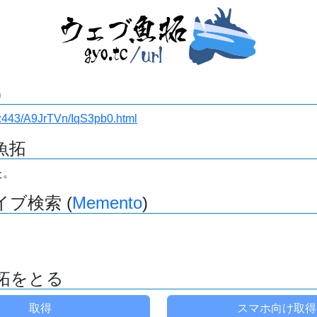
)
.ru:443/A9JrTVn/IqS3pb0.html
魚拓
た。
ブ検索 (
Memento
)
拓をとる