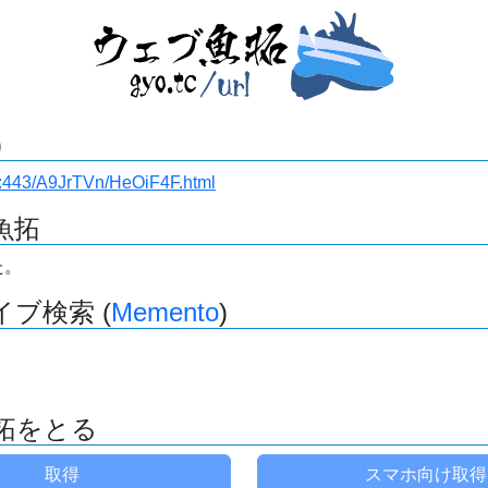
)
.ru:443/A9JrTVn/HeOiF4F.html
魚拓
た。
ブ検索 (
Memento
)
拓をとる