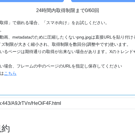
24時間内取得制限まで0/60回
「取得」で崩れる場合、「スマホ向け」をお試しください。
す。
動画、metadataのために圧縮したくないpng,jpgは直接URLを貼り
ズ制限が大きく縮小され、取得制限を数回分(調整中です)使います。
ているページは期待通りの取得が出来ない場合があります。Xのトレンド
たい場合、フレームの中のページのURLを指定し保存してください
どは
こちら
規約