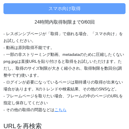
24時間内取得制限まで0/60回
- レスポンシブページが「取得」で崩れる場合、「スマホ向け」を
お試しください。
- 動画は原則取得不能です。
- 一部の非ストリーミング動画、metadataのために圧縮したくない
png,jpgは直接URLを貼り付けると取得をお試しいただけます。た
だし、取得のサイズ制限が大きく縮小され、取得制限を数回分(調
整中です)使います。
- ログインが必要になっているページは期待通りの取得が出来ない
場合があります。Xのトレンドや検索結果、その他のSNSなど。
- フレームページを取りたい場合、フレームの中のページのURLを
指定し保存してください
- その他の取得の問題などは
こちら
URLを再検索