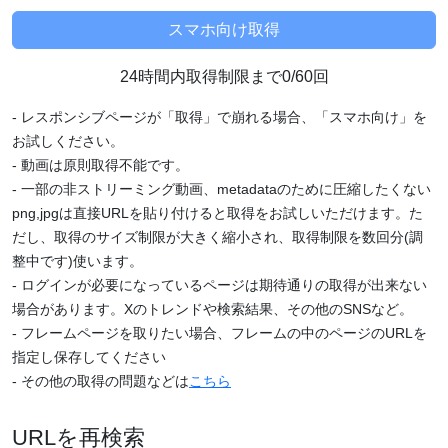
24時間内取得制限まで0/60回
- レスポンシブページが「取得」で崩れる場合、「スマホ向け」を
お試しください。
- 動画は原則取得不能です。
- 一部の非ストリーミング動画、metadataのために圧縮したくない
png,jpgは直接URLを貼り付けると取得をお試しいただけます。た
だし、取得のサイズ制限が大きく縮小され、取得制限を数回分(調
整中です)使います。
- ログインが必要になっているページは期待通りの取得が出来ない
場合があります。Xのトレンドや検索結果、その他のSNSなど。
- フレームページを取りたい場合、フレームの中のページのURLを
指定し保存してください
- その他の取得の問題などは
こちら
URLを再検索