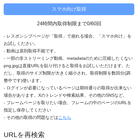
24時間内取得制限まで0/60回
- レスポンシブページが「取得」で崩れる場合、「スマホ向け」を
お試しください。
- 動画は原則取得不能です。
- 一部の非ストリーミング動画、metadataのために圧縮したくない
png,jpgは直接URLを貼り付けると取得をお試しいただけます。た
だし、取得のサイズ制限が大きく縮小され、取得制限を数回分(調
整中です)使います。
- ログインが必要になっているページは期待通りの取得が出来ない
場合があります。Xのトレンドや検索結果、その他のSNSなど。
- フレームページを取りたい場合、フレームの中のページのURLを
指定し保存してください
- その他の取得の問題などは
こちら
URLを再検索