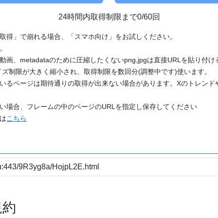
24時間内取得制限まで0/60回
「取得」で崩れる場合、「スマホ向け」をお試しください。
す。
動画、metadataのために圧縮したくないpng,jpgは直接URLを貼り
ズ制限が大きく縮小され、取得制限を数回分(調整中です)使います。
ているページは期待通りの取得が出来ない場合があります。Xのトレンド
たい場合、フレームの中のページのURLを指定し保存してください
どは
こちら
規約