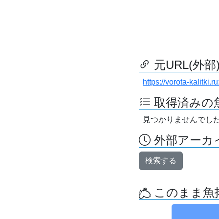
元URL(外部
https://vorota-kalitk
取得済みの
見つかりませんでし
外部アーカイ
検索する
このまま魚