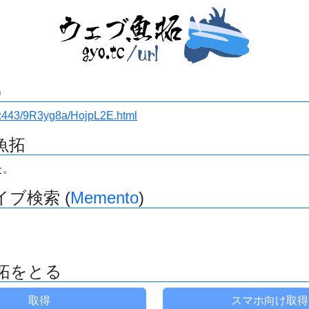
)
i.ru:443/9R3yg8a/HojpL2E.html
魚拓
た。
ブ検索 (
Memento
)
拓をとる