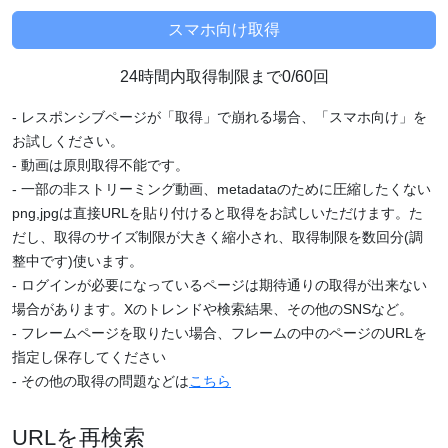
24時間内取得制限まで0/60回
- レスポンシブページが「取得」で崩れる場合、「スマホ向け」を
お試しください。
- 動画は原則取得不能です。
- 一部の非ストリーミング動画、metadataのために圧縮したくない
png,jpgは直接URLを貼り付けると取得をお試しいただけます。た
だし、取得のサイズ制限が大きく縮小され、取得制限を数回分(調
整中です)使います。
- ログインが必要になっているページは期待通りの取得が出来ない
場合があります。Xのトレンドや検索結果、その他のSNSなど。
- フレームページを取りたい場合、フレームの中のページのURLを
指定し保存してください
- その他の取得の問題などは
こちら
URLを再検索