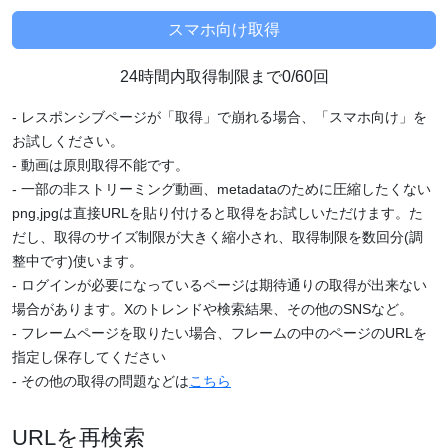
24時間内取得制限まで0/60回
- レスポンシブページが「取得」で崩れる場合、「スマホ向け」を
お試しください。
- 動画は原則取得不能です。
- 一部の非ストリーミング動画、metadataのために圧縮したくない
png,jpgは直接URLを貼り付けると取得をお試しいただけます。た
だし、取得のサイズ制限が大きく縮小され、取得制限を数回分(調
整中です)使います。
- ログインが必要になっているページは期待通りの取得が出来ない
場合があります。Xのトレンドや検索結果、その他のSNSなど。
- フレームページを取りたい場合、フレームの中のページのURLを
指定し保存してください
- その他の取得の問題などは
こちら
URLを再検索