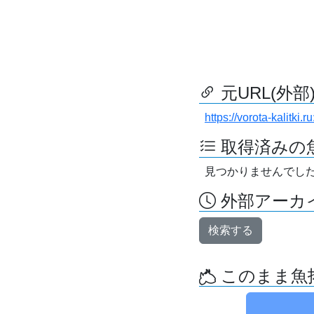
元URL(外部
https://vorota-kalitk
取得済みの
見つかりませんでし
外部アーカイ
検索する
このまま魚