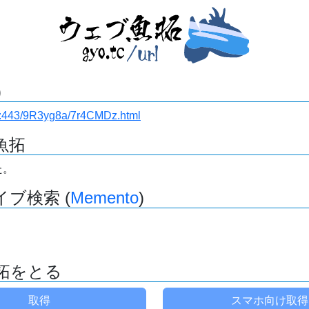
)
i.ru:443/9R3yg8a/7r4CMDz.html
魚拓
た。
ブ検索 (
Memento
)
拓をとる