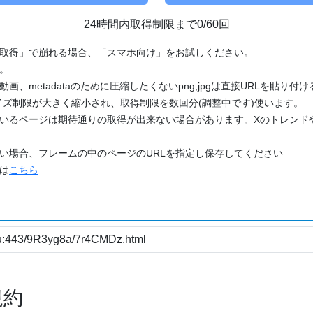
24時間内取得制限まで0/60回
「取得」で崩れる場合、「スマホ向け」をお試しください。
す。
動画、metadataのために圧縮したくないpng,jpgは直接URLを貼り
ズ制限が大きく縮小され、取得制限を数回分(調整中です)使います。
ているページは期待通りの取得が出来ない場合があります。Xのトレンド
たい場合、フレームの中のページのURLを指定し保存してください
どは
こちら
規約