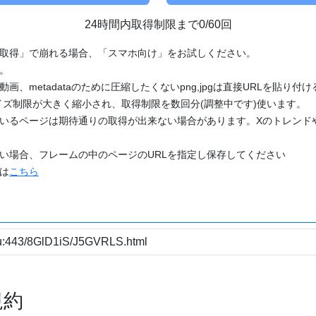
24時間内取得制限まで0/60回
「取得」で崩れる場合、「スマホ向け」をお試しください。
す。
動画、metadataのために圧縮したくないpng,jpgは直接URLを貼り
ズ制限が大きく縮小され、取得制限を数回分(調整中です)使います。
ているページは期待通りの取得が出来ない場合があります。Xのトレンド
たい場合、フレームの中のページのURLを指定し保存してください
どは
こちら
規約