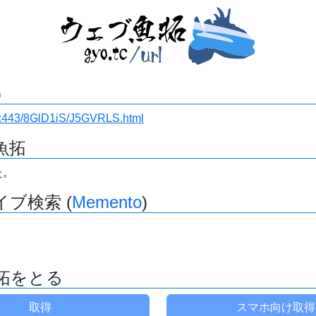
)
i.ru:443/8GlD1iS/J5GVRLS.html
魚拓
た。
ブ検索 (
Memento
)
拓をとる