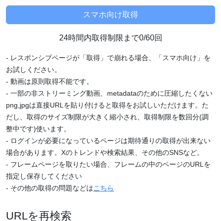
24時間内取得制限まで0/60回
- レスポンシブページが「取得」で崩れる場合、「スマホ向け」を
お試しください。
- 動画は原則取得不能です。
- 一部の非ストリーミング動画、metadataのために圧縮したくない
png,jpgは直接URLを貼り付けると取得をお試しいただけます。た
だし、取得のサイズ制限が大きく縮小され、取得制限を数回分(調
整中です)使います。
- ログインが必要になっているページは期待通りの取得が出来ない
場合があります。Xのトレンドや検索結果、その他のSNSなど。
- フレームページを取りたい場合、フレームの中のページのURLを
指定し保存してください
- その他の取得の問題などは
こちら
URLを再検索