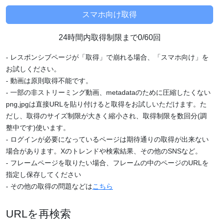
24時間内取得制限まで0/60回
- レスポンシブページが「取得」で崩れる場合、「スマホ向け」を
お試しください。
- 動画は原則取得不能です。
- 一部の非ストリーミング動画、metadataのために圧縮したくない
png,jpgは直接URLを貼り付けると取得をお試しいただけます。た
だし、取得のサイズ制限が大きく縮小され、取得制限を数回分(調
整中です)使います。
- ログインが必要になっているページは期待通りの取得が出来ない
場合があります。Xのトレンドや検索結果、その他のSNSなど。
- フレームページを取りたい場合、フレームの中のページのURLを
指定し保存してください
- その他の取得の問題などは
こちら
URLを再検索