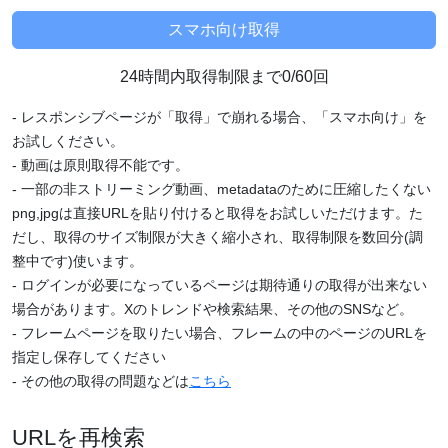
24時間内取得制限まで0/60回
- レスポンシブページが「取得」で崩れる場合、「スマホ向け」を
お試しください。
- 動画は原則取得不能です。
- 一部の非ストリーミング動画、metadataのために圧縮したくない
png,jpgは直接URLを貼り付けると取得をお試しいただけます。た
だし、取得のサイズ制限が大きく縮小され、取得制限を数回分(調
整中です)使います。
- ログインが必要になっているページは期待通りの取得が出来ない
場合があります。Xのトレンドや検索結果、その他のSNSなど。
- フレームページを取りたい場合、フレームの中のページのURLを
指定し保存してください
- その他の取得の問題などは
こちら
URLを再検索