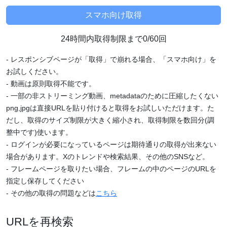
24時間内取得制限まで0/60回
- レスポンシブページが「取得」で崩れる場合、「スマホ向け」を
お試しください。
- 動画は原則取得不能です。
- 一部の非ストリーミング動画、metadataのために圧縮したくない
png,jpgは直接URLを貼り付けると取得をお試しいただけます。た
だし、取得のサイズ制限が大きく縮小され、取得制限を数回分(調
整中です)使います。
- ログインが必要になっているページは期待通りの取得が出来ない
場合があります。Xのトレンドや検索結果、その他のSNSなど。
- フレームページを取りたい場合、フレームの中のページのURLを
指定し保存してください
- その他の取得の問題などは
こちら
URLを再検索